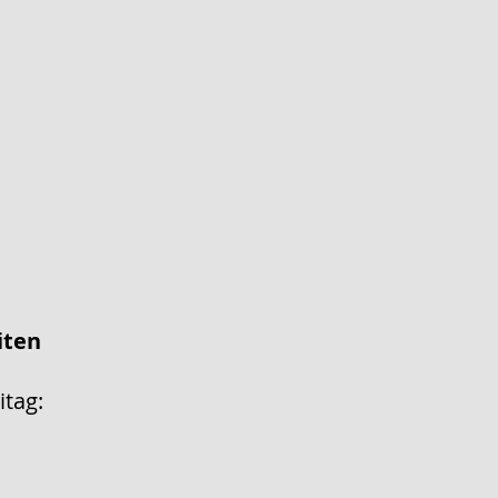
iten
itag: