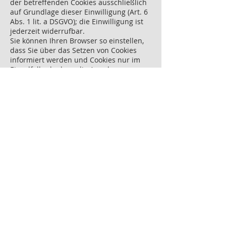
der betreffenden Cookies ausschließlich
auf Grundlage dieser Einwilligung (Art. 6
Abs. 1 lit. a DSGVO); die Einwilligung ist
jederzeit widerrufbar.
Sie können Ihren Browser so einstellen,
dass Sie über das Setzen von Cookies
informiert werden und Cookies nur im
Einzelfall erlauben, die Annahme von
Cookies für bestimmte Fälle oder generell
ausschließen sowie das automatische
Löschen der Cookies beim Schließen des
Browsers aktivieren. Bei der
Deaktivierung von Cookies kann die
Funktionalität dieser Website
eingeschränkt sein.
Soweit Cookies von Drittunternehmen
oder zu Analysezwecken eingesetzt
werden, werden wir Sie hierüber im
Rahmen dieser Datenschutzerklärung
gesondert informieren und ggf. eine
Einwilligung abfragen.
Kontaktformular