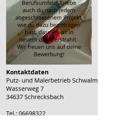
Berufsumfeld. Erlebe
auch du nach jedem
abgeschlossenem Projekt,
wie du dazu beigetragen
hast, dass etwas in
neuem Glanz erstrahlt.
Wir freuen uns auf deine
Bewerbung!
Kontaktdaten
Putz- und Malerbetrieb Schwalm
Wasserweg 7
34637 Schrecksbach
Tel.:
06698322
Fax:
06698599
E-Mail:
schwalm.alexander@t-