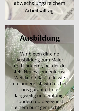
abwechslungsreichem
Arbeitsalltag.
Ausbildung
Wir bieten dir eine
Ausbildung zum Maler
und Lackierer, bei der du
stets Neues kennenlernst.
Weil keine Baustelle wie
die andere ist, wird es bei
uns garantiert nie
langweilig und eintönig,
sondern du begegnest
einem bunt gemischten